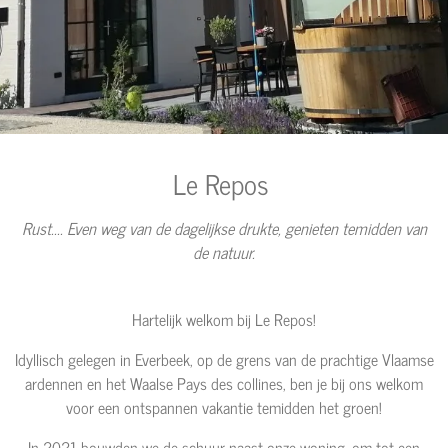
Le Repos
Rust.... Even weg van de dagelijkse drukte, genieten temidden van
de natuur.
Hartelijk welkom bij Le Repos!
Idyllisch gelegen in Everbeek, op de grens van de prachtige Vlaamse
ardennen en het Waalse Pays des collines, ben je bij ons welkom
voor een ontspannen vakantie temidden het groen!
In 2021 bouwden we de schuur naast onze woning, om tot een