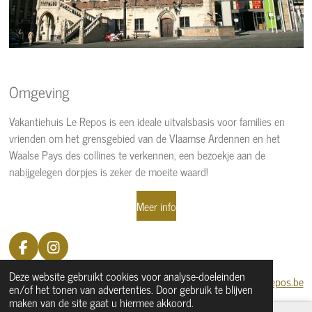
Omgeving
Vakantiehuis Le Repos is een ideale uitvalsbasis voor families en
vrienden om het grensgebied van de Vlaamse Ardennen en het
Waalse Pays des collines te verkennen, een bezoekje aan de
nabijgelegen dorpjes is zeker de moeite waard!
Meer info
F
I
a
n
Deze website gebruikt cookies voor analyse-doeleinden
c
s
info@lerepos.be
en/of het tonen van advertenties. Door gebruik te blijven
e
t
maken van de site gaat u hiermee akkoord.
b
a
0471/679204